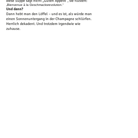
diese Suppe sagt nicht „Guten Appetit“, sie flüstert:
„Bienvenue à la Geschmacksrevolution.“
Und dann?
Dann hebt man den Löffel – und es ist, als würde man
einen Sonnenuntergang in der Champagne schlürfen.
Herrlich dekadent. Und trotzdem irgendwie wie
zuhause.