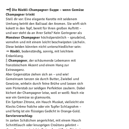
🥕🍾 Die Rüebli-Champagner-Suppe – wenn Gemüse
Champagner trinkt
Stell dir vor: Eine elegante Karotte mit seidenem
Umhang betritt den Ballsaal der Aromen. Sie wirft sich
kokett in den Topf, bereit für ihren großen Auftritt –
und wer steht da an ihrer Seite? Kein Geringerer als
Monsieur Champagner
höchstpersönlich – sprudelnd,
vornehm und mit einem leicht beschwipsten Lächeln.
Diese beiden könnten nicht unterschiedlicher sein:
🥕
Rüebli
, bodenständig, sonnig, mit leichtem
Erdanklang.
🍾
Champagner
, der schäumende Lebemann mit
französischem Akzent und einem Hang zur
Extravaganz.
Aber Gegensätze ziehen sich an – und wie!
Gemeinsam tanzen sie durch Butter, Zwiebel und
Gewürze, wirbeln durch feine Brühe und lassen sich
vom Pürierstab zur seidigen Perfektion zaubern. Dabei
kichert der Champagner leise, weil er weiß: Noch nie
war ein Gemüse so glamourös.
Ein Spritzer Zitrone, ein Hauch Muskat, vielleicht ein
Klecks Crème fraîche oder ein Tupfer Schlagrahm –
und fertig ist ein flüssiges Gedicht in Orange-Gold.
Serviervorschlag:
In zarten Schälchen angerichtet, mit einem Hauch
Schnittlauch oder knusprigen Croûtons gekrönt –