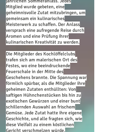
jährlic
hen Sommeranlass. Jedes
Mitglied wurde gebeten, eine
geheimnisvolle Zutat mitzubringen, um
gemeinsam ein kulinarisches
Meisterwerk zu schaffen. Der Anlass
versprach eine aufregende Reise durch
Aromen und eine Prüfung ihrer
kulinarischen Kreativität zu werden.
Die Mitglieder des Kochlöffelclubs
trafen sich am malerischen Ort des
Festes, wo eine beeindruckende
Feuerschale in der Mitte des
Geschehens brannte. Die Spannung war
förmlich spürbar, als die Mitglieder ihre
geheimen Zutaten enthüllten: Von
saftigen Hühnchenstücken bis hin zu
exotischen Gewürzen und einer bunt
schillernden Auswahl an frischem
Gemüse. Jede Zutat hatte ihre eigene
Geschichte, und alle fragten sich, wie
diese Vielfalt zu einem köstlichen
Gericht verschmelzen würde.