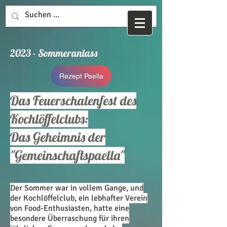
2023 - Sommeranlass
Rezept Paella
Das Feuerschalenfest des
Kochlöffelclubs:
Das Geheimnis der
"Gemeinschaftspaella"
D
er Sommer war in vollem Gange, und
der Kochlöffelclub, ein lebhafter Verein
von Food-Enthusiasten, hatte eine
besondere Überraschung für ihren