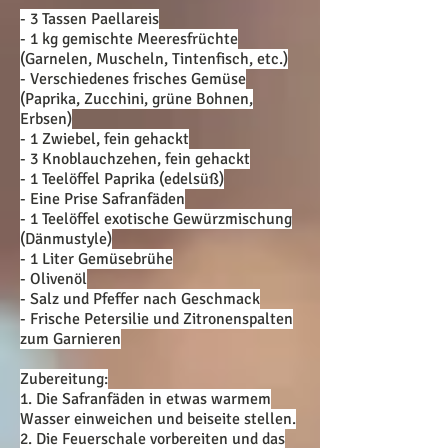
- 3 Tassen Paellareis
- 1 kg gemischte Meeresfrüchte
(Garnelen, Muscheln, Tintenfisch, etc.)
- Verschiedenes frisches Gemüse
(Paprika, Zucchini, grüne Bohnen,
Erbsen)
- 1 Zwiebel, fein gehackt
- 3 Knoblauchzehen, fein gehackt
- 1 Teelöffel Paprika (edelsüß)
- Eine Prise Safranfäden
- 1 Teelöffel exotische Gewürzmischung
(Dänmustyle)
- 1 Liter Gemüsebrühe
- Olivenöl
- Salz und Pfeffer nach Geschmack
- Frische Petersilie und Zitronenspalten
zum Garnieren
Zubereitung:
1. Die Safranfäden in etwas warmem
Wasser einweichen und beiseite stellen.
2. Die Feuerschale vorbereiten und das