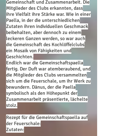
Gemeinschaft und Zusammenarbeit. Die
Mitglieder des Clubs erkannten, dass
ihre Vielfalt ihre Stärke war. Wie in einer
Paella, in der die unterschiedlichen
Zutaten ihren individuellen Geschmack
beibehalten, aber dennoch zu einem
leckeren Ganzen werden, so war auch
die Gemeinschaft des Kochlöffelclubs
ein Mosaik von Fähigkeiten und
Geschichten.
Endlich war die Gemeinschaftspaella
fertig. Der Duft war atemberaubend, und
die Mitglieder des Clubs versammelten
sich um die Feuerschale, um ihr Werk zu
bewundern. Dänus, der die Paella
symbolisch als den Höhepunkt der
Zusammenarbeit präsentierte, lächelte
stolz.
Rezept für die Gemeinschaftspaella auf
der Feuerschale:
Zutaten: