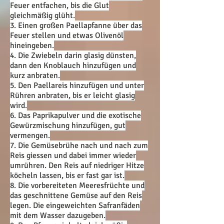
Feuer entfachen, bis die Glut
gleichmäßig glüht.
3. Einen großen Paellapfanne über das
Feuer stellen und etwas Olivenöl
hineingeben.
4. Die Zwiebeln darin glasig dünsten,
dann den Knoblauch hinzufügen und
kurz anbraten.
5. Den Paellareis hinzufügen und unter
Rühren anbraten, bis er leicht glasig
wird.
6. Das Paprikapulver und die exotische
Gewürzmischung hinzufügen, gut
vermengen.
7. Die Gemüsebrühe nach und nach zum
Reis giessen und dabei immer wieder
umrühren. Den Reis auf niedriger Hitze
köcheln lassen, bis er fast gar ist.
8. Die vorbereiteten Meeresfrüchte und
das geschnittene Gemüse auf den Reis
legen. Die eingeweichten Safranfäden
mit dem Wasser dazugeben.