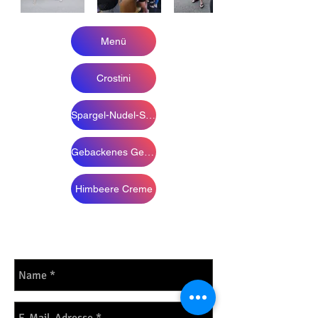
Menü
Crostini
Spargel-Nudel-Strudel
Gebackenes Gemüse
Himbeere Creme
Anregungen sind
erwünscht