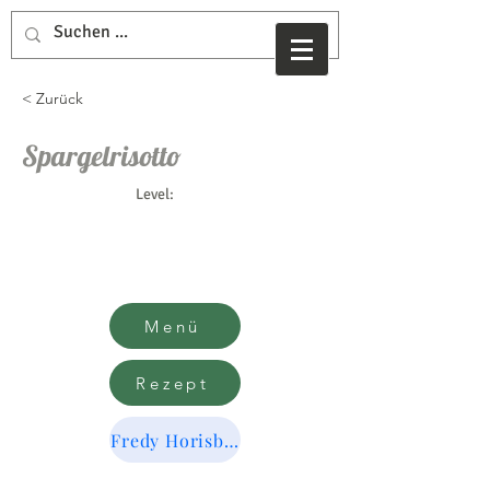
< Zurück
Spargelrisotto
Level:
Menü
Rezept
Fredy Horisberger