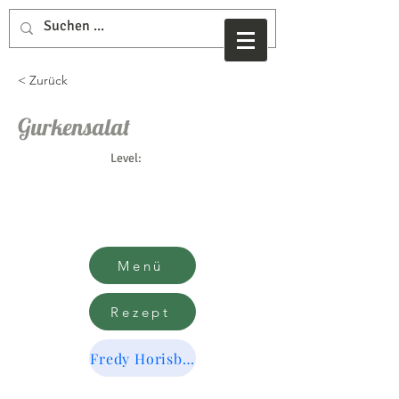
< Zurück
Gurkensalat
Level:
Menü
Rezept
Fredy Horisberger