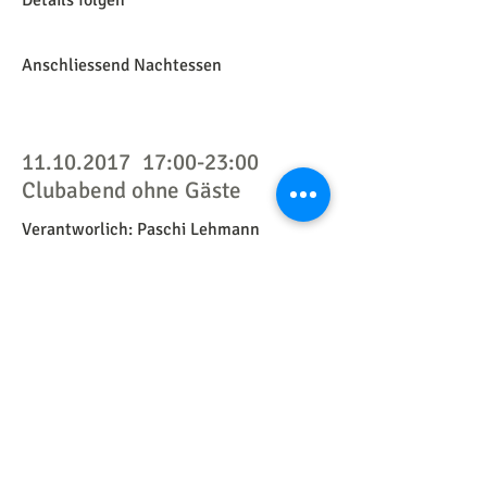
Anschliessend Nachtessen
11.10.2017
17:00-23:00
Clubabend ohne Gäste
Verantworlich: Paschi Lehmann
Kochcoach: Ohne
9.12.2017
10:00-23:00
Clubabend mit Partner und
Clubversammlung
Verantworlich: Roland Baumann
Kochcoach: Andy Wiedmer und Jürg