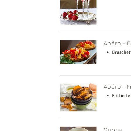
Apéro - B
Bruschett
Apéro - F
Frittiert
Suppe