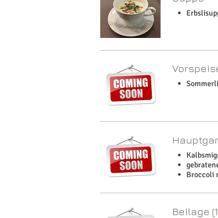
Erbslisu
Vorspeis
Sommerli
Hauptga
Kalbsmig
gebratene
Broccoli
Beilage (1