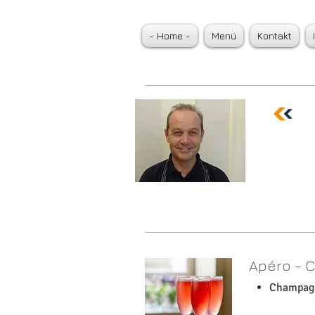
- Home -
Menü
Kontakt
27. Menü vom 11.08.201
Rezepte
Apéro - 
Champagn