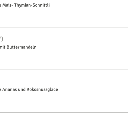
 Mais- Thymian-Schnittli
2)
 mit Buttermandeln
e Ananas und Kokosnussglace