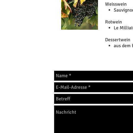
Weisswein
Sauvignon
Rotwein
Le Millia
Dessertwein
aus dem 
Anregungen sind erwünsc