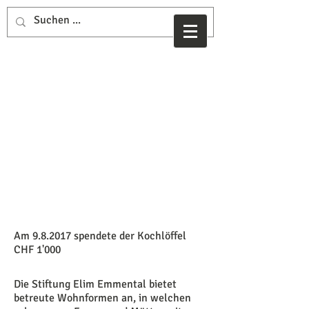
Stiftung
Elim
Emmental
nachhaltig
e Hilfe für
Mutter &
Kind
Am 9.8.2017 spendete der Kochlöffel
CHF 1'000
Die Stiftung Elim Emmental bietet
betreute Wohnformen an, in welchen