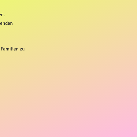
en.
penden
 Familien zu