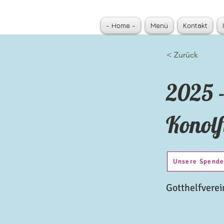
- Home -
Menü
Kontakt
< Zurück
2025 -
Konol
Unsere Spend
Gotthelfverei