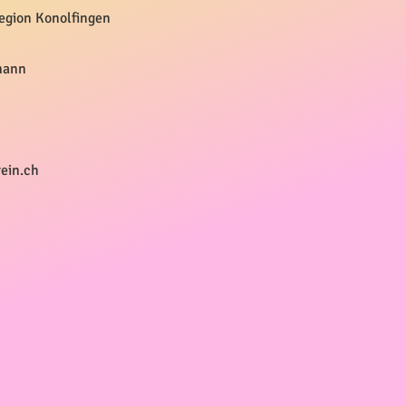
egion Konolfingen
mann
ein.ch