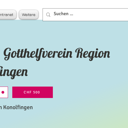
Intranet
Weitere
 Gotthelfverein Region
fingen
e
CHF 500
n Konolfingen